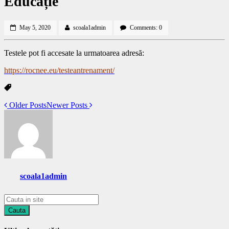
Educație
May 5, 2020
scoala1admin
Comments: 0
Testele pot fi accesate la urmatoarea adresă:
https://rocnee.eu/testeantrenament/
Older Posts
Newer Posts
scoala1admin