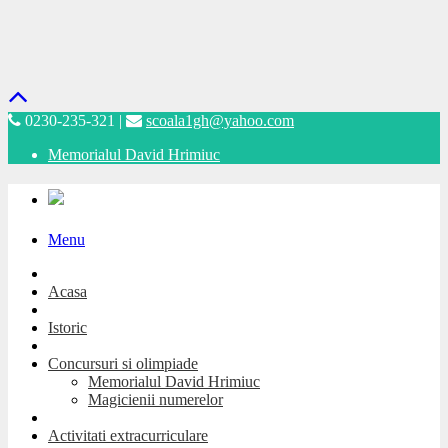
0230-235-321 |
scoala1gh@yahoo.com
Memorialul David Hrimiuc
Menu
Acasa
Istoric
Concursuri si olimpiade
Memorialul David Hrimiuc
Magicienii numerelor
Activitati extracurriculare