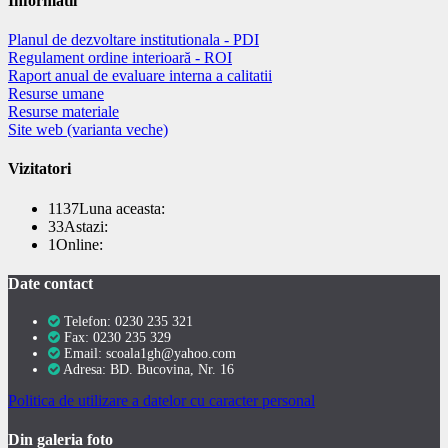
Informatii
Planul de dezvoltare institutionala - PDI
Regulament ordine interioară - ROI
Raport anual de evaluare interna a calitatii
Resurse umane
Resurse materiale
Site web (varianta veche)
Vizitatori
1137
Luna aceasta:
33
Astazi:
1
Online:
Date contact
Telefon: 0230 235 321
Fax: 0230 235 329
Email: scoala1gh@yahoo.com
Adresa: BD. Bucovina, Nr. 16
Politica de utilizare a datelor cu caracter personal
Din galeria foto