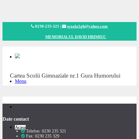
0230-235-321 |
scoala1gh@yahoo.com
MEMORIALUL DAVID HRIMIUC
Cartea Scolii Gimnaziale nr.1 Gura Humorului
Menu
Date contact
Acasa
Telefon: 0230 235 321
Fax: 0230 235 329