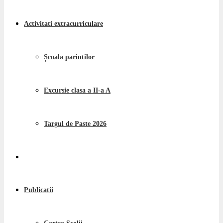
Activitati extracurriculare
Școala parintilor
Excursie clasa a II-a A
Targul de Paste 2026
Publicatii