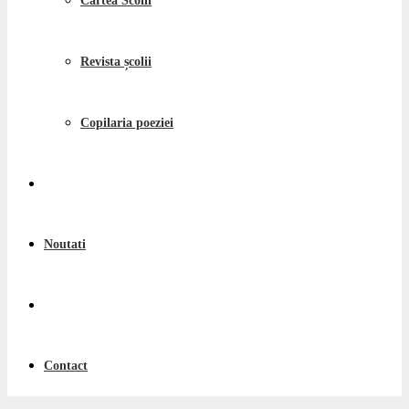
Cartea Scolii
Revista școlii
Copilaria poeziei
Noutati
Contact