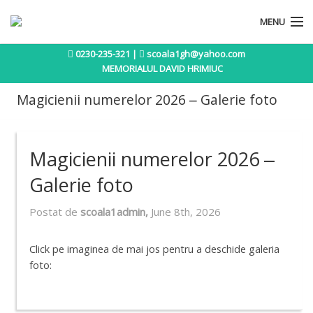
MENU
0230-235-321 |
scoala1gh@yahoo.com
Acasa
MEMORIALUL DAVID HRIMIUC
Istoric
Magicienii numerelor 2026 – Galerie foto
Concursuri si olimpiade
Activitati extracurriculare
Magicienii numerelor 2026 –
Publicatii
Galerie foto
Noutati
Postat de
scoala1admin,
June 8th, 2026
Contact
Click pe imaginea de mai jos pentru a deschide galeria
foto: