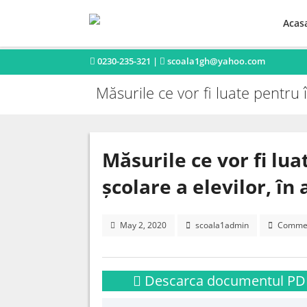
Acas
0230-235-321 |
scoala1gh@yahoo.com
Măsurile ce vor fi luate pentru 
Măsurile ce vor fi lua
școlare a elevilor, în
May 2, 2020
scoala1admin
Commen
Descarca documentul PD