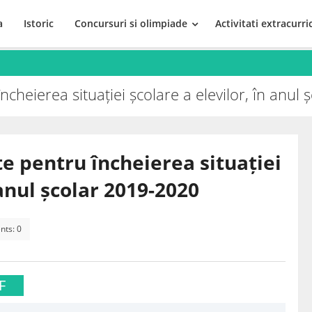
a
Istoric
Concursuri si olimpiade
Activitati extracurri
încheierea situației școlare a elevilor, în anu
te pentru încheierea situației
 anul școlar 2019-2020
ts: 0
F