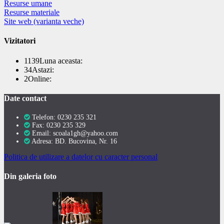
Resurse umane
Resurse materiale
Site web (varianta veche)
Vizitatori
1139
Luna aceasta:
34
Astazi:
2
Online:
Date contact
Telefon: 0230 235 321
Fax: 0230 235 329
Email: scoala1gh@yahoo.com
Adresa: BD. Bucovina, Nr. 16
Politica de utilizare a datelor cu caracter personal
Din galeria foto