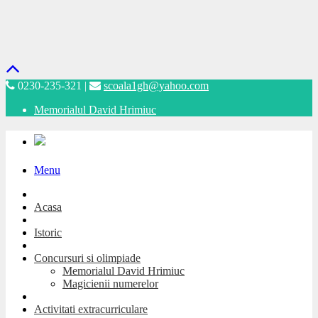
0230-235-321 |
scoala1gh@yahoo.com
Memorialul David Hrimiuc
Menu
Acasa
Istoric
Concursuri si olimpiade
Memorialul David Hrimiuc
Magicienii numerelor
Activitati extracurriculare