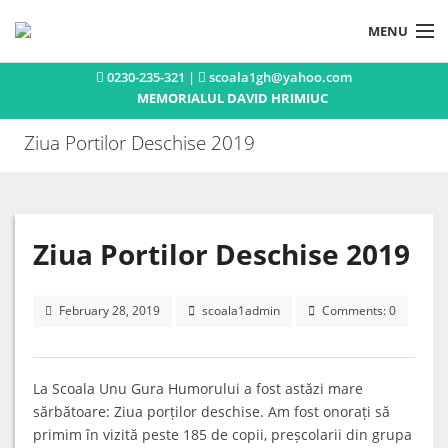
MENU
0230-235-321 |
scoala1gh@yahoo.com
Acasa
MEMORIALUL DAVID HRIMIUC
Istoric
Ziua Portilor Deschise 2019
Concursuri si olimpiade
Activitati extracurriculare
Publicatii
Ziua Portilor Deschise 2019
Noutati
February 28, 2019
scoala1admin
Comments: 0
Contact
La Scoala Unu Gura Humorului a fost astăzi mare
sărbătoare: Ziua porților deschise. Am fost onorați să
primim în vizită peste 185 de copii, preșcolarii din grupa