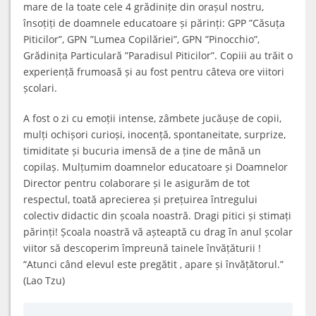
mare de la toate cele 4 grădinițe din orașul nostru,
însoțiți de doamnele educatoare și părinți: GPP ”Căsuța
Piticilor”, GPN ”Lumea Copilăriei”, GPN ”Pinocchio”,
Grădinița Particulară ”Paradisul Piticilor”. Copiii au trăit o
experiență frumoasă și au fost pentru câteva ore viitori
școlari.
A fost o zi cu emoții intense, zâmbete jucăușe de copii,
mulți ochișori curioși, inocență, spontaneitate, surprize,
timiditate și bucuria imensă de a ține de mână un
copilaș. Mulțumim doamnelor educatoare și Doamnelor
Director pentru colaborare și le asigurăm de tot
respectul, toată aprecierea și prețuirea întregului
colectiv didactic din școala noastră. Dragi pitici și stimați
părinți! Școala noastră vă așteaptă cu drag în anul școlar
viitor să descoperim împreună tainele învățăturii !
“Atunci când elevul este pregătit , apare și învățătorul.”
(Lao Tzu)