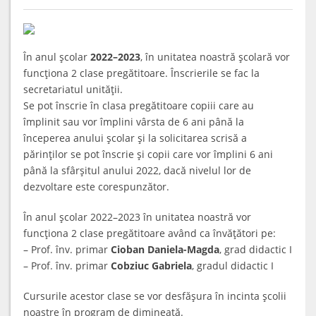
În anul şcolar
2022–2023
, în unitatea noastră şcolară vor
funcţiona 2 clase pregătitoare. Înscrierile se fac la
secretariatul unităţii.
Se pot înscrie în clasa pregătitoare copiii care au
împlinit sau vor împlini vârsta de 6 ani până la
începerea anului şcolar şi la solicitarea scrisă a
părinţilor se pot înscrie şi copii care vor împlini 6 ani
până la sfârşitul anului 2022, dacă nivelul lor de
dezvoltare este corespunzător.
În anul şcolar 2022–2023 în unitatea noastră vor
funcţiona 2 clase pregătitoare având ca învăţători pe:
– Prof. înv. primar
Cioban Daniela-Magda
, grad didactic I
– Prof. înv. primar
Cobziuc Gabriela
, gradul didactic I
Cursurile acestor clase se vor desfăşura în incinta şcolii
noastre în program de dimineaţă.