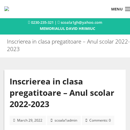
MENU
0230-235-321 |
scoala1gh@yahoo.com
Acasa
MEMORIALUL DAVID HRIMIUC
Istoric
Inscrierea in clasa pregatitoare – Anul scolar 2022-
Concursuri si olimpiade
2023
Activitati extracurriculare
Publicatii
Inscrierea in clasa
Noutati
pregatitoare – Anul scolar
Contact
2022-2023
March 29, 2022
scoala1admin
Comments: 0