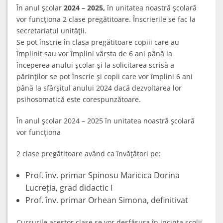
În anul şcolar
2024 – 2025,
în unitatea noastră şcolară
vor funcţiona 2 clase pregătitoare. Înscrierile se fac la
secretariatul unităţii.
Se pot înscrie în clasa pregătitoare copiii care au
împlinit sau vor împlini vârsta de 6 ani până la
începerea anului şcolar şi la solicitarea scrisă a
părinţilor se pot înscrie şi copii care vor împlini 6 ani
până la sfârşitul anului 2024 dacă dezvoltarea lor
psihosomatică este corespunzătoare.
În anul şcolar 2024 – 2025 în unitatea noastră şcolară
vor funcţiona
2 clase pregătitoare având ca învăţători pe:
Prof. înv. primar Spinosu Maricica Dorina
Lucreția, grad didactic I
Prof. înv. primar Orhean Simona, definitivat
Cursurile acestor clase se vor desfăşura în incinta şcolii