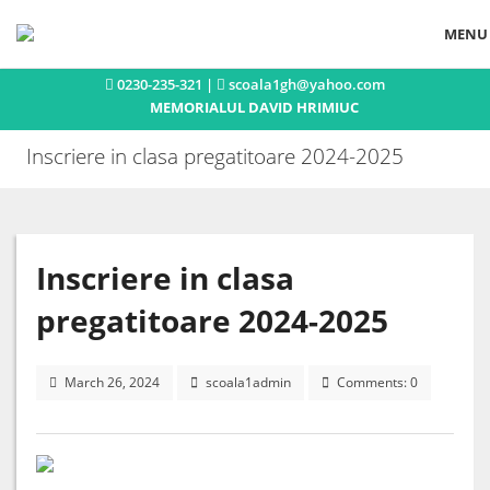
MENU
0230-235-321 |
scoala1gh@yahoo.com
Acasa
MEMORIALUL DAVID HRIMIUC
Istoric
Inscriere in clasa pregatitoare 2024-2025
Concursuri si olimpiade
Activitati extracurriculare
Publicatii
Inscriere in clasa
Noutati
pregatitoare 2024-2025
Contact
March 26, 2024
scoala1admin
Comments: 0