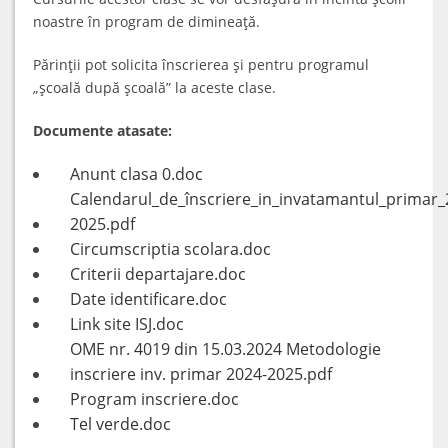
noastre în program de dimineaţă.
Părinţii pot solicita înscrierea şi pentru programul
„şcoală după şcoală” la aceste clase.
Documente atasate:
Anunt clasa 0.doc
Calendarul_de_înscriere_in_invatamantul_primar_
2025.pdf
Circumscriptia scolara.doc
Criterii departajare.doc
Date identificare.doc
Link site ISJ.doc
OME nr. 4019 din 15.03.2024 Metodologie
inscriere inv. primar 2024-2025.pdf
Program inscriere.doc
Tel verde.doc