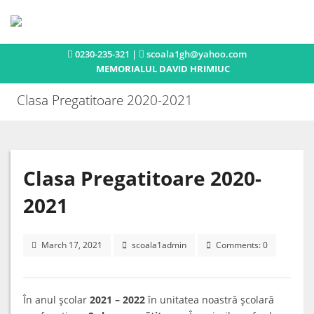
0230-235-321 |
scoala1gh@yahoo.com
Acasa
MEMORIALUL DAVID HRIMIUC
Istoric
Clasa Pregatitoare 2020-2021
Concursuri si olimpiade
Activitati extracurriculare
Publicatii
Clasa Pregatitoare 2020-
Noutati
2021
Contact
March 17, 2021
scoala1admin
Comments: 0
În anul şcolar
2021 – 2022
în unitatea noastră şcolară