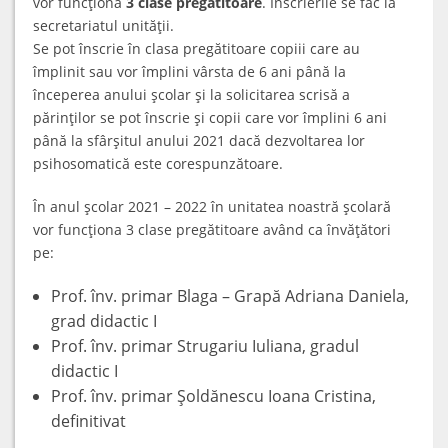
vor funcţiona
3 clase pregătitoare
. Înscrierile se fac la
secretariatul unităţii.
Se pot înscrie în clasa pregătitoare copiii care au
împlinit sau vor împlini vârsta de 6 ani până la
începerea anului şcolar şi la solicitarea scrisă a
părinţilor se pot înscrie şi copii care vor împlini 6 ani
până la sfârşitul anului 2021 dacă dezvoltarea lor
psihosomatică este corespunzătoare.
În anul şcolar 2021 – 2022 în unitatea noastră şcolară
vor funcţiona 3 clase pregătitoare având ca învăţători
pe:
Prof. înv. primar Blaga – Grapă Adriana Daniela,
grad didactic I
Prof. înv. primar Strugariu Iuliana, gradul
didactic I
Prof. înv. primar Şoldănescu Ioana Cristina,
definitivat