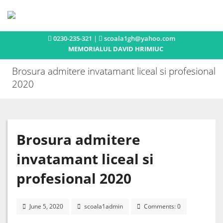
0230-235-321 |
scoala1gh@yahoo.com
Acasa
MEMORIALUL DAVID HRIMIUC
Istoric
Brosura admitere invatamant liceal si profesional
2020
Concursuri si olimpiade
Activitati extracurriculare
Brosura admitere
Publicatii
invatamant liceal si
Noutati
profesional 2020
Contact
June 5, 2020
scoala1admin
Comments: 0