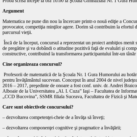
Proba scrisă începe la ora 10.00 la Şcoala Gimnazială Nr. 1 Gura Humoru
Argument
Matematica ne pune din nou la încercare printr-o nouă ediţie a Concu
provocator, competiţia minţilor agere. Dorim să contribuim la efortul d
parcursul vieţii.
Încă de la început, concursul a reprezentat un proiect ambiţios menit s
de pregătire şi va dobândi o atitudine pozitivă faţă de evaluări şi compe
constructive, contribuind la transformarea participantului într-un tânăr 
Cine organizeaza concursul?
Profesorii de matematică de la Şcoala Nr. 1 Gura Humorului au hotărâ
pentru învăţământul sucevean. Conceput în anul 2004 de nivel judeţean
2016 – 2017, preşedinte de onoare a fost conf. univ. dr. Andrei Braicov
Alboaie de la Universitatea „Al. I. Cuza” Iaşi – Facultatea de Informat
„CCD Bucovina”, SSMR filiala Suceava, Facultatea de Fizică şi Matema
Care sunt obiectivele concursului?
– dezvoltarea competenţei-cheie de a învăţa să înveţi;
– dezvoltarea componenţei cognitive şi pragmatice a învăţării;