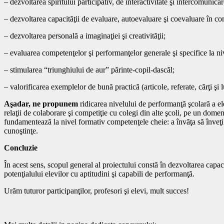
– dezvoltarea spiritului participativ, de interactivitate şi intercomunicar
– dezvoltarea capacităţii de evaluare, autoevaluare şi coevaluare în co
– dezvoltarea personală a imaginaţiei şi creativităţii;
– evaluarea competenţelor şi performanţelor generale şi specifice la nivel
– stimularea “triunghiului de aur” părinte-copil-dascăl;
– valorificarea exemplelor de bună practică (articole, referate, cărţi şi l
Aşadar, ne propunem
ridicarea nivelului de performanţă şcolară a ele
relaţii de colaborare şi competiţie cu colegi din alte şcoli, pe un domen
fundamentează la nivel formativ competenţele cheie: a învăţa să înveţi 
cunoştinţe.
Concluzie
În acest sens, scopul general al proiectului constă în dezvoltarea capacit
potenţialului elevilor cu aptitudini şi capabili de performanţă.
Urăm tuturor participanţilor, profesori şi elevi, mult succes!