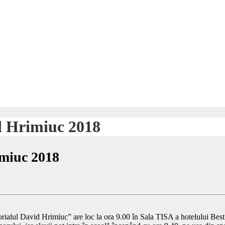
d Hrimiuc 2018
miuc 2018
rialul David Hrimiuc” are loc la ora 9.00 în Sala TISA a hotelului Bes