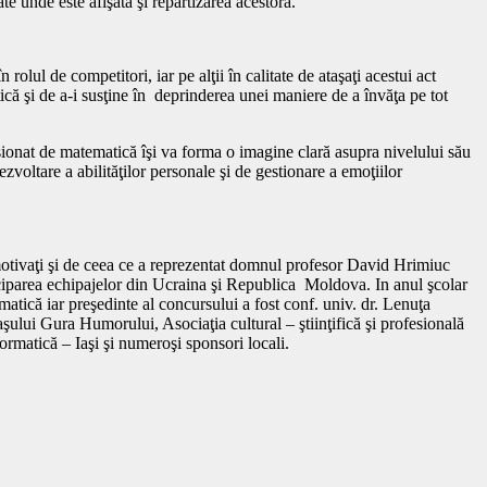
e unde este afişată şi repartizarea acestora.
în rolul de competitori, iar pe alţii în calitate de ataşaţi acestui act
că şi de a-i susţine în deprinderea unei maniere de a învăţa pe tot
asionat de matematică îşi va forma o imagine clară asupra nivelului său
zvoltare a abilităţilor personale şi de gestionare a emoţiilor
otivaţi şi de ceea ce a reprezentat domnul profesor David Hrimiuc
iciparea echipajelor din Ucraina şi Republica Moldova. In anul şcolar
atică iar preşedinte al concursului a fost conf. univ. dr. Lenuţa
şului Gura Humorului, Asociaţia cultural – ştiinţifică şi profesională
matică – Iaşi şi numeroşi sponsori locali.