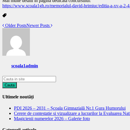
Mai multe detalii in pagina dedicata concursului:
https://www.scoala1gh.ro/memorialul-david-hrimiuc/editia-a-xv-a-2-
Older Posts
Newer Posts
scoala1admin
Ultimele noutăți
PDI 2026 – 2031 – Școala Gimnazială Nr.1 Gura Humorului
Cerere de contestatie si vizualizare a lucrarilor la Evaluarea Na
Magicienii numerelor 2026 – Galerie foto
Categorii articole