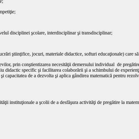
e;
mpetiţie;
ul disciplinei şcolare, interdisciplinar şi transdisciplinar;
ucrări ştiinţifice, jocuri, materiale didactice, softuri educaţionale) care s
vilor, prin conştientizarea necesităţii demersului individual de pregătire, 
iu didactic specific şi facilitarea colaborării şi a schimbului de experien
şi capacitatea de a dezvolta şi aplica gândirea matematică pentru rezolv
ăţii instituţionale a şcolii de a desfăşura activităţi de pregătire la matem
Or