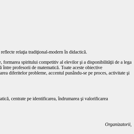
ă reflecte relaţia tradiţional-modern în didactică.
formarea spiritului competitiv al elevilor şi a disponibilităţii de a lega
ţă între profesorii de matematică. Toate aceste obiective
area diferitelor probleme, accentul punându-se pe proces, activitate şi
atică, centrate pe identificarea, îndrumarea şi valorificarea
ganizatorii,