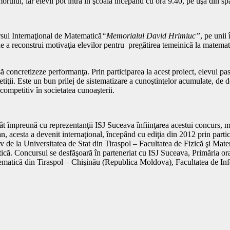
lui, iar elevii pot intra în şcoală începând cu ora 9.40, pe uşa din spat
rsul Internaţional de Matematică
“Memorialul David Hrimiuc”
, pe unii 
e a reconstrui motivaţia elevilor pentru pregătirea temeinică la matemati
ă concretizeze performanţa. Prin participarea la acest proiect, elevul p
tiţii. Este un bun prilej de sistematizare a cunoştinţelor acumulate, de de
competitiv în societatea cunoaşterii.
t împreună cu reprezentanţii ISJ Suceava înfiinţarea acestui concurs, m
, acesta a devenit internaţional, începând cu ediţia din 2012 prin part
 de la Universitatea de Stat din Tiraspol – Facultatea de Fizică şi Matem
ică. Concursul se desfăşoară în parteneriat cu ISJ Suceava, Primăria ora
tică din Tiraspol – Chişinău (Republica Moldova), Facultatea de Infor