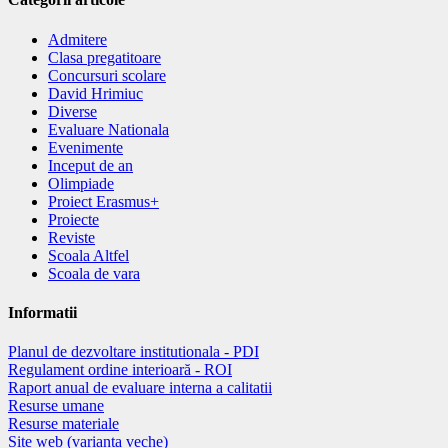
Admitere
Clasa pregatitoare
Concursuri scolare
David Hrimiuc
Diverse
Evaluare Nationala
Evenimente
Inceput de an
Olimpiade
Proiect Erasmus+
Proiecte
Reviste
Scoala Altfel
Scoala de vara
Informatii
Planul de dezvoltare institutionala - PDI
Regulament ordine interioară - ROI
Raport anual de evaluare interna a calitatii
Resurse umane
Resurse materiale
Site web (varianta veche)