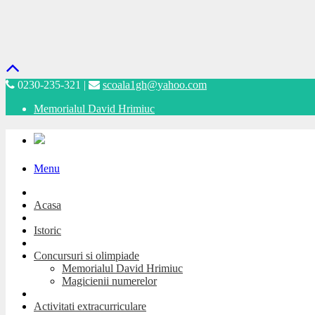
0230-235-321 |
scoala1gh@yahoo.com
Memorialul David Hrimiuc
Menu
Acasa
Istoric
Concursuri si olimpiade
Memorialul David Hrimiuc
Magicienii numerelor
Activitati extracurriculare